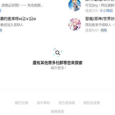
📢 群組公告｜請務必詳閱‼️ ✨️一 角色相關規範 本群嚴禁任何形式之黑角色行為，包含抹黑、貶低、嘲諷角色，或攻擊角色喜好者。 一經確認違規，不另行提醒，直接退群處理。 ✨️二 小眾群體態度 請以尊重、包容的態度看待所有小眾群體與文化。 禁止歧視、否定、嘲笑、影射或刻意引戰。 違者視情況直接退群。 ✨️三 發言與交流規範 請理性發言、好好說話。 禁止人身攻擊、挑釁、嘲諷、情緒性發言及肆意妄為行為。 無法配合者，直接退群。 ✨️四 年齡相關規定 本群不接受任何形式的年齡歧視。 禁止因年齡大小對他人進行評價、貶低或排擠。 違規者，直接退群。 ✨️五 人際糾紛處理原則 如為兩人之間的私人問題，請私下自行解決。 本群與管理員概不介入，亦不負責任何個人糾紛。 ✨️六 群組氛圍要求 請共同維持理性、友善、正向、樂觀的交流環境。 ‼️無法遵守以上規範者，將被視為不適合本群，直接退群。‼️ #第五人格
可互加ig！拜託進群
剛
成員103
9 小時前
畫的進來呀o(≧v≦)o
～歡迎加入很缺人
剛
成員820
剛剛
還有其他眾多社群等您來探索
顯示更多
(Open
(Open
(Open
(Open
關於社群
用戶準則
官方部落格
規則及政策
in
in
in
in
(Open
服務條款
a
a
a
a