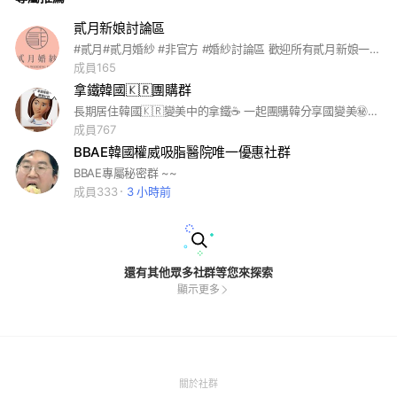
貳月新娘討論區
#貳月#貳月婚紗 #非官方 #婚紗討論區 歡迎所有貳月新娘一起討論哦
成員165
拿鐵韓國🇰🇷團購群
長期居住韓國🇰🇷變美中的拿鐵☕️ 一起團購韓分享國變美㊙️密及韓夯小物 要諮詢醫美翻譯、整型翻譯、各種地陪、協助術後糾紛吵架團、代購等等👉 可以直接私訊我 #韓國醫美 #韓國 #韓國美妝
成員767
BBAE韓國權威吸脂醫院唯一優惠社群
BBAE專屬秘密群 ~~
成員333
3 小時前
還有其他眾多社群等您來探索
顯示更多
(Open
關於社群