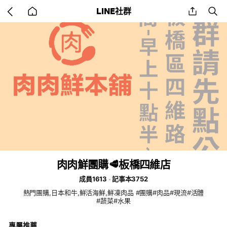
Go
share
se
LINE社群
back
to
home
肉肉鮮團購🥩板橋四維店
成員1613
記事本3752
熱門團購,日本和牛,鮮活海鮮,鮮凍肉品 #團購#肉品#現流#活體
#蔬菜#水果
專屬推薦