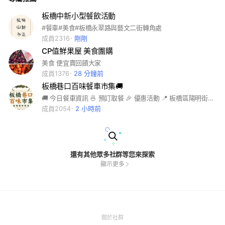
板橋中新小型餐飲活動
#餐車#美食#板橋永翠路與藝文二街轉角處
成員2316
剛剛
CP值鮮果屋 美食團購
美食 便宜賣回饋大家
成員1376
28 分鐘前
板橋巷口百味餐車市集🚚
🚚 今日餐車資訊 🍜 預訂取餐 🎉 優惠活動 📍 板橋區陽明街239號旁空地
成員2054
2 小時前
還有其他眾多社群等您來探索
顯示更多
(Open
關於社群