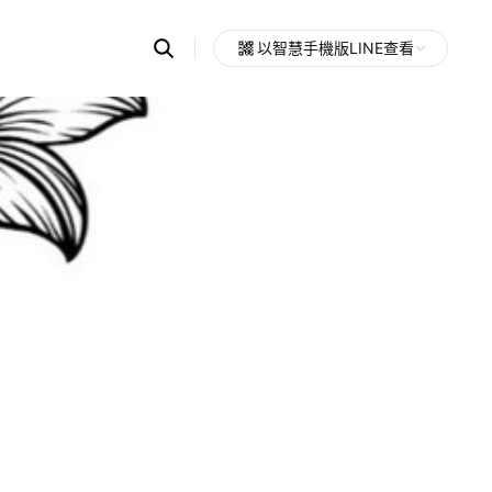
Search
以智慧手機版LINE查看
OpenChats
Open
or
search
messages
area