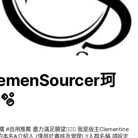
️ClemenSourcer珂
🫧
‍♀️ 我是版主Clementine