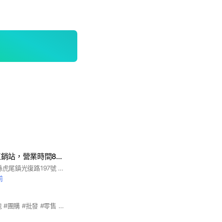
虎尾鎮農會農民直銷站，營業時間8點半-17點半
#虎尾鎮農會 #雲林縣虎尾鎮光復路197號 #電話：05-6335881 #虎霸王 #虎尾 #農會 #花生 #農產品
前
#肉品 #水產 #調理包 #團購 #批發 #零售 #台配 #直播