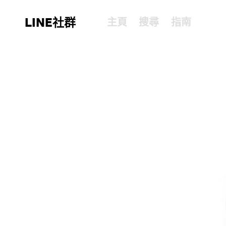
LINE社群
主頁
搜尋
指南