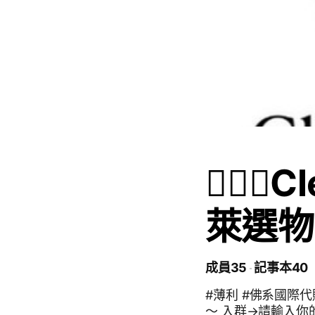
👰🏻‍♀
萊選物
成員35
記事本40
#薄利 #佛系國際代購 #自用推薦 盡力滿足願望🧚
～ 入群→請輸入你的本名&介紹人 (僅用於審核及管理) ‼️入群名稱 請設定