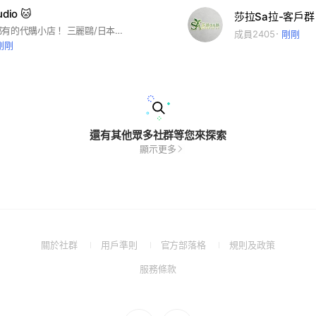
udio 🐱
莎拉Sa拉-客戶群
是一間什麼都有的代購小店！ 三麗鷗/日本可愛小物/服飾 喜歡的好用的都想分享給大家！ 合法營業登記賣場請安心購買💫
成員2405
剛剛
剛剛
還有其他眾多社群等您來探索
顯示更多
(Open
(Open
(Open
(Open
關於社群
用戶準則
官方部落格
規則及政策
in
in
in
in
(Open
服務條款
a
a
a
a
in
new
new
new
new
a
window)
window)
window)
window)
new