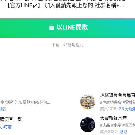
名稱+末
以LINE開啟
下載LINE應用程式
雲林大小事分享/活動交流/景點介紹/任何內容都可以發佈。歡迎大家加入聊天 #雲林 #美食 #斗六 #斗南 #虎尾 #西螺 #北港 #麥寮 #土庫 #林內 #台西 #四湖 #口湖 #水林 #大埤 #古坑 #崙背 #二崙 #元長 #莿桐 #褒忠 #東勢
剛剛
成員1018
23 分鐘
大寶新鮮水產
購便宜一群
1 小時前
成員2122
剛剛