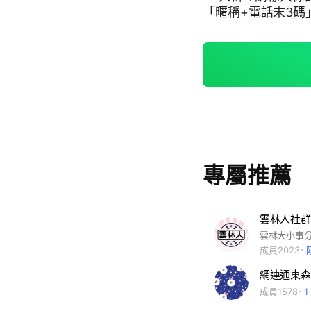
「暱稱+電話末3碼」 【官方LINE✔️】 加入後請先報上您的 社群
3碼🙇🏻‍♀️
專屬推薦
雲林人社群
成員2023
網連通東森
成員1578