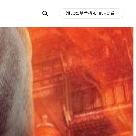
Search
以智慧手機版LINE查看
OpenChats
Open
or
search
messages
area