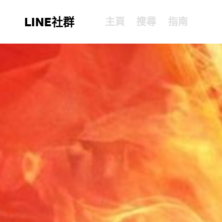
LINE社群
主頁
搜尋
指南