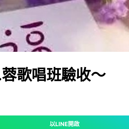
:鴻.蓉歌唱班驗收～
。
以LINE開啟