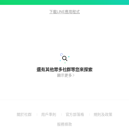
下載LINE應用程式
還有其他眾多社群等您來探索
顯示更多
(Open
(Open
(Open
(Open
關於社群
用戶準則
官方部落格
規則及政策
in
in
in
in
(Open
服務條款
a
a
a
a