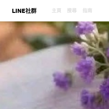
LINE社群
主頁
搜尋
指南