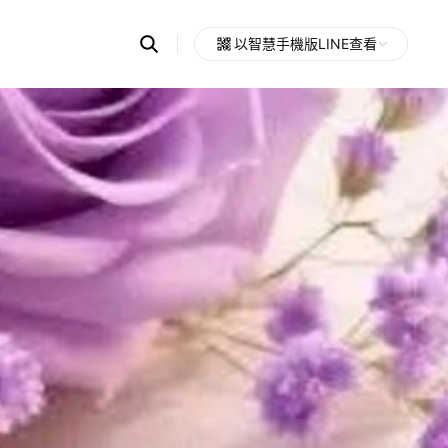
Search
以智慧手機版LINE查看
OpenChats
Open
or
search
messages
area