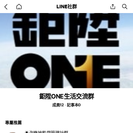
Go
share
se
LINE社群
back
to
home
鉅陞ONE生活交流群
成員12
記事本0
專屬推薦
🌟海樂地監督管理社群