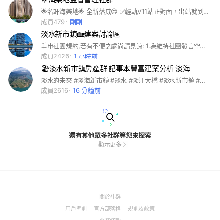
🌟名軒海樂地🌟 全新落成😍 ✅輕軌V11站正對面，出站就到家 ✅美麗新影城650米，購物好方便 ✅20項俱樂部公設，回家就像在渡假 ✅24-42坪、1-3房，成家首選規劃 #海樂地 #名軒 #名軒海樂地
成員479
剛剛
淡水新市鎮🏡建案討論區
重申社團規約,若有不便之處尚請見諒: 1.為維持社團發言空間的單純性,請勿張貼業配文,請勿轉貼報章媒體 個人恩怨不實報導 2.為維護社團發言空間的和協性,請尊重各種立場的意見,請勿用過激的言語相互攻擊,發言或分享照片時應注意避免觸法... 3.社友若有違反上述版規之情事,管理員會採取關閉留言功能,限制發言,或請出社團等適當的處理... 4.社團人多嘴雜,加入社團或貼文仍有經管理員簡單過濾的必要...但在不違反規約的前提下,歡迎任何有關淡海新市鎮房市與生活的訊息貼文或留言... 活躍顯示大家都很關心淡海新市鎮的房市情報或生活環境建設進度,讓我們大家共同努力,共同分享淡海新市鎮的房市與生活現況圖文...謝謝大家!
成員2426
1 小時前
🏖淡水新市鎮房產群 記事本豐富建案分析 淡海
淡水的未來 #淡海新市鎮 #淡水 #淡江大橋 #淡水新市鎮 #新市鎮 #輕軌
成員2616
16 分鐘前
還有其他眾多社群等您來探索
顯示更多
(Open
關於社群
in
(Open
(Open
(Open
用戶準則
官方部落格
規則及政策
a
in
in
in