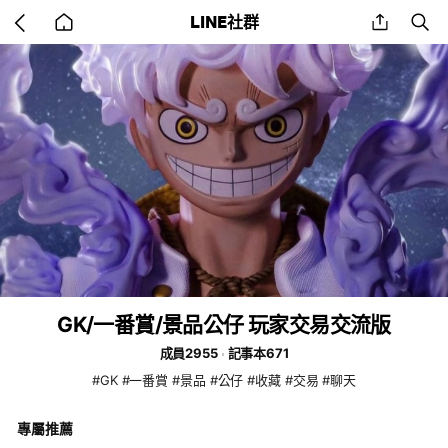
Go
share
se
LINE社群
back
to
home
GK/一番賞/景品公仔 玩家交易交流版
成員2955
記事本671
#GK #一番賞 #景品 #公仔 #收藏 #交易 #聊天
專屬推薦