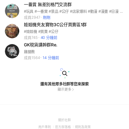
一番賞 無差別格鬥交流群
#玩具 #一番賞 #景品 #公仔 #店家爆料 #動漫 #漫畫 #日漫 #七龍珠 #海賊王 #火影忍者 #鬼滅之刃 #我的英雄學院 #進擊的巨人 #我的英雄學院 #咒術迴戰
成員2947
剛剛
娃娃機夾友寶物3C公仔買賣區1群
#娃娃機 #買賣 #公仔
成員745
40 分鐘前
GK現貨講幹群Re.
雞腿教
成員1564
14 分鐘前
還有其他眾多社群等您來探索
顯示更多
(Open
關於社群
in
(Open
(Open
(Open
用戶準則
官方部落格
規則及政策