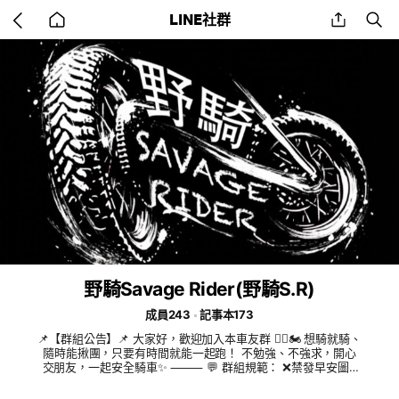
Go
share
se
LINE社群
back
to
home
野騎Savage Rider(野騎S.R)
成員243
記事本173
📌【群組公告】📌 大家好，歡迎加入本車友群 🚴‍♂️🏍 想騎就騎、
隨時能揪團，只要有時間就能一起跑！ 不勉強、不強求，開心
交朋友，一起安全騎車✨ ⸻ 💬 群組規範： ❌禁發早安圖 /
廣告圖 ❌嚴禁政治/宗教/投資 話題 ❌不私擾/不騷擾女車友 ❌禁
金錢往來或借貸 ❌潛水低活躍將清退 ❌個人情感/金錢問題 （搬