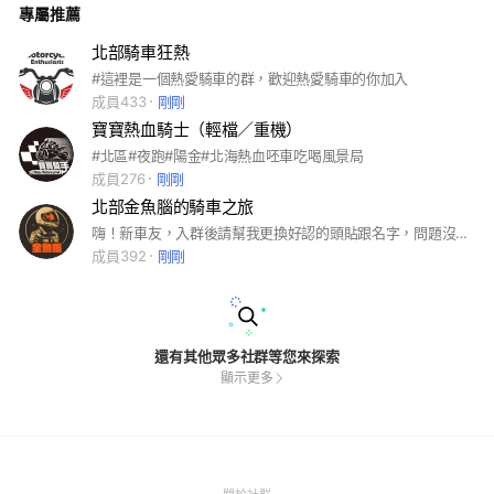
專屬推薦
上大群直接清退） ✅約騎訊息請清楚發佈 ✅互相尊重/友善交流
⸻ 🚦 希望大家能在這裡找到志同道合的車友， 安全第一、
開心為主， 讓每一次出團都留下最好的回憶！🏍💨
北部騎車狂熱
#這裡是一個熱愛騎車的群，歡迎熱愛騎車的你加入
成員433
剛剛
寶寶熱血騎士（輕檔／重機）
#北區#夜跑#陽金#北海熱血呸車吃喝風景局
成員276
剛剛
北部金魚腦的騎車之旅
嗨！新車友，入群後請幫我更換好認的頭貼跟名字，問題沒回答不會放入團內喔 北北基桃竹，不限車種的騎士團 一群離開北部甚至連回家都會迷路的人 #台北 #新北 #桃園 #基隆 #新竹 #紅牌 #黃牌 #白牌 #重機 #大羊 #輕檔 #檔車 #速克達 #車友 #女車友 #夜跑 #早鳥 #遠征 #環島 #跑山 #旅行 #車聚 #說走就走 #喝咖啡 #約騎 #北宜 #台三 #北海岸 #五指山 #陽金 #大古山 #106 #台七乙
成員392
剛剛
還有其他眾多社群等您來探索
顯示更多