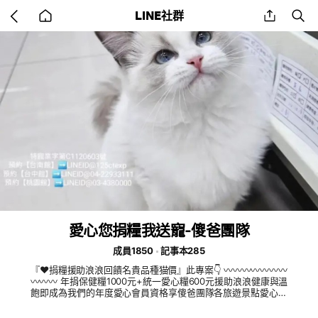
Go
share
se
LINE社群
back
to
home
愛心您捐糧我送寵-傻爸團隊
成員1850
記事本285
『♥️捐糧援助浪浪回饋名貴品種猫價』此專案👇 〰️〰️〰️〰️〰️〰️〰️
〰️〰️〰️ 年捐保健糧1000元+統一愛心糧600元援助浪浪健康與溫
飽即成為我們的年度愛心會員資格享傻爸團隊各旅遊景點愛心會
館旅宿免費招待哦！ ➡️購猫前若有參加愛心捐糧活動您捐糧額
多少🟰購猫儲值額有多少再享翻倍增值回饋 ⚠️例：每月可自選捐