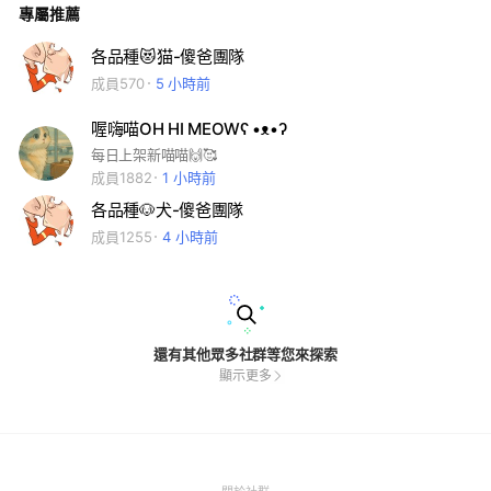
專屬推薦
糧A或B或C或任選組合或全選為乙次 ⚠️再例：依統一愛心糧計
算每包600元💘即可折抵購猫價金1200元🙀可累計至10次再折
抵猫價金再享愛心💞半價作為回饋您的愛心⋯ *️⃣愛心捐糧A 即
各品種😻猫-傻爸團隊
日起汪喵歡樂營各門市及傻爸寵食超商各加盟店與統一企業合作
成員570
5 小時前
愛心捐糧活動599元+1元認購統一愛心犬糧18kg或認購統一愛心
猫糧7kg捐贈援助浪團與愛爸媽們⋯！ *️⃣愛心捐糧B 即日起認購
Dr.Pet酵素益生保健糧1000元援助浪團與愛爸媽們⋯！ *️⃣愛心
喔嗨喵OH HI MEOWʕ •ᴥ•ʔ
捐糧C 即日起認購天野凍乾糧1.8kg1480元援助浪團與愛爸媽
們⋯！ 💞讓您愛寵的每一餐都能直接援 助浪浪的每一餐！ 💞期
每日上架新喵喵🙌🥰
待共同將愛與愛心連結到每 一處悲慘的角落！ 〰️〰️〰️〰️〰️〰️〰️
成員1882
1 小時前
〰️〰️ 汪喵歡樂營各館門市皆 提供選寵資訊現選現辦 〰️〰️〰️〰️〰️
〰️〰️〰️〰️ 汪喵歡樂營(桃園館) 📞03/438-0000 🏡桃園市中壢區
各品種🐶犬-傻爸團隊
中山東路二段313號 特寵業字第C1120603號 統一編號925586
成員1255
4 小時前
00 〰️〰️〰️〰️〰️〰️〰️〰️〰️ 汪喵歡樂營(台中館) 📞04/229-33111
🏡台中市西屯區長安路二段62～5號 特寵業繁字第S1120029號
統一編號93417657 〰️〰️〰️〰️〰️〰️〰️〰️〰️ 汪喵歡樂營(台南館)
📞06/350-1234 🏡台南市中西區文賢路135號 特寵業字第U113
0738號 統一編號81269857 ➖➖➖➖➖➖➖➖➖➖➖ 🔱此平台成立
的目的： 提供「待緣中」的貓狗照片，方便欲辦理者看毛小孩
⬇️⬇️注意事項⬇️⬇️ 🔺️此平台僅提供看貓狗 🔺️諮詢詳情辦理方式➡️請
還有其他眾多社群等您來探索
加LINEID @0955-881-010 🔺️Tiktok 抖音會直播線上賞貓 (連結
顯示更多
請加賴索取) 🔺️禁止發言不友善、攻擊的言論 （違規者剔除➕封
鎖） 🗣歡迎分享給身旁想要養毛小孩的朋友一起加入這個社群
#愛心您捐糧我贈寵 #傻爸團隊