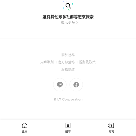
還有其他眾多社群等您來探索
顯示更多
(Open
關於社群
in
(Open
(Open
(Open
用戶準則
官方部落格
規則及政策
a
in
in
in
(Open
服務條款
new
a
a
a
in
window)
new
Go
new
Go
new
a
window)
to
window)
to
window)
new
Line
Facebook
window)
(Open
(Open
© LY Corporation
in
in
a
a
new
new
window)
window)
主頁
搜尋
指南