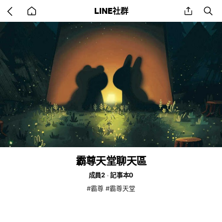
Go
share
se
LINE社群
back
to
home
霸尊天堂聊天區
成員2
記事本0
#霸尊 #霸尊天堂