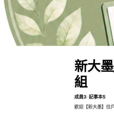
新大墨
組
成員3
記事本5
歡迎【新大墨】住