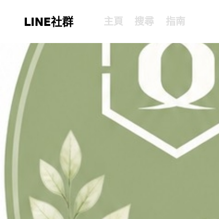
LINE社群
主頁
搜尋
指南