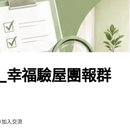
_幸福驗屋團報群
戶加入交流