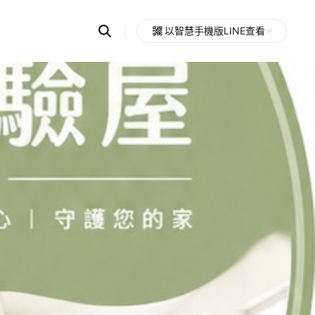
Search
以智慧手機版LINE查看
OpenChats
Open
or
search
messages
area