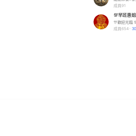
成員91
💯早班惠姐
成員654
3