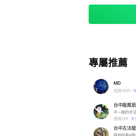
專屬推薦
MD
成員1005
台中龍鳳筋
不一樣的手
成員749
3