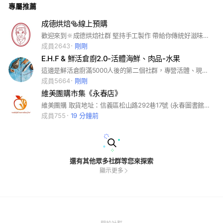
專屬推薦
原始的口感！ 料多實在、風味迷人，醬汁濃郁配飯超開胃， 讓
您在家輕鬆就可以享用到媽媽的美味料理。 美味料理多樣化，
真材實料歡迎你的加入
成德烘焙🥯線上預購
歡迎來到🔆成德烘焙社群 堅持手工製作 帶給你傳統好滋味🥰 📌即時接收當天出爐資訊📌 #台北烘焙#饅頭#月餅#蛋糕#蘿蔔糕
成員2643
剛剛
E.H.F & 鮮活倉廚2.0-活體海鮮、肉品-水果
這邊是鮮活倉廚滿5000人後的第二個社群，專營活體、現撈、冷凍海鮮及肉品，食品，實體店面，歡迎來選購
成員5664
剛剛
維美團購市集《永春店》
維美團購 取貨地址：信義區松山路292巷17號 (永春圖書館正對面) 營業時間：每日12:00-19:00 (週一、週五公休) #時令蔬果 #排隊美食 #冷凍食材 #日常用品 《1》入群後請先點擊上方公告詳閱板規。 《2》請靜心等待貼文更新(公休日不更新)。 新品上架時間約為每晚21~22點。 現貨更新時間約為每日12~13點。 《3》任何商品請「一律」登記於記事本內，勿於公頻喊單。 本期通關密碼：綿柔舒適
成員755
19 分鐘前
還有其他眾多社群等您來探索
顯示更多