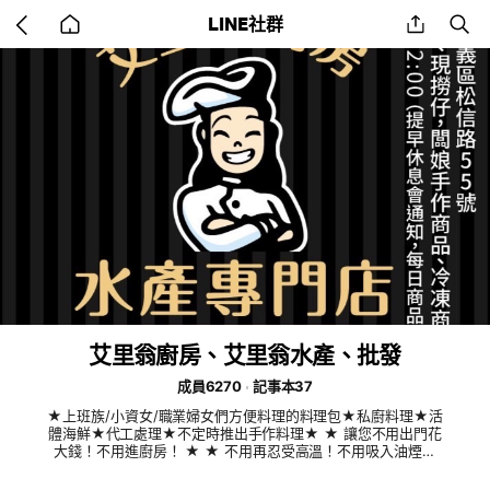
Go
share
se
LINE社群
back
to
home
艾里翁廚房、艾里翁水產、批發
成員6270
記事本37
★上班族/小資女/職業婦女們方便料理的料理包★私廚料理★活
體海鮮★代工處理★不定時推出手作料理★ ★ 讓您不用出門花
大錢！不用進廚房！ ★ ★ 不用再忍受高溫！不用吸入油煙！
★ ★ 一定要出門才能享受大廚的料理嗎？ ★ 【艾里翁廚房】 -
- 為您打造無煙廚房， 採用急速冷凍，保存食物原有的養份與最