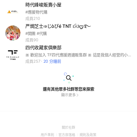
時代峰峻販賣小屋
#應援物代購
成員210
严焗芝士ঞじòぴé TNT ઈଓᦗ࿐
#開團 #代購
成員90
四代收藏家俱樂部
🎀 歡迎加入 TF四代應援週邊販售群 🎀 這是我個人經營的小小販售社群，每週都會上架一款主打新品✨ 🛍️【販售說明】 📌 每週會推出一款新品，販售時間為期一週 📌 舊商品不會下架！會集中整理在「記事本」裡，隨時都可以加購 📌 若加購舊商品，會和當週新品一併安排出貨，節省運費也更方便 📦【出貨時間】 統一於下週或下下週寄出（視商品安排） 💬【群內規則】 ✅ 有任何商品問題歡迎私訊我 ⛔ 為維護秩序，請勿在群內進行私人轉售、代購、廣告貼文等行為，感謝配合！ 💡 喜歡TF四代的寶寶一起應援收藏吧～不定期還會開新品／代拍／特別設計小物🧸
成員257
20 分鐘前
還有其他眾多社群等您來探索
顯示更多
(Open
關於社群
in
(Open
(Open
(Open
用戶準則
官方部落格
規則及政策