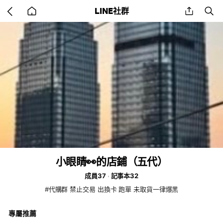
Go
share
se
LINE社群
back
to
home
小眼睛👀的店鋪（五代）
成員37
記事本32
#代購群 禁止交易 出換卡 跑單 未取貨一律爆黑
專屬推薦