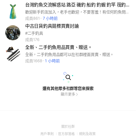
台灣釣魚交流解惑站 路亞 磯釣 船釣 釣蝦 釣竿 筏釣 釣點 釣具
歡迎新手釣友加入，老手也歡迎，不要害羞！有任何釣魚問題歡迎提問～不管是釣具選擇、釣點推薦、釣法釣組疑問，社群內常駐精通各種釣法的高手們會熱心解答你的各種釣魚問題。 #路亞 #釣魚 #釣具 #磯釣 #船釣 #釣蝦 #捲線器 #釣竿 #fishing #釣點 #岸拋 #魚虎 #手竿 #shimano #daiwa #釣具店
成員861
7 小時前
中古日貨釣具競標買賣討論
#二手釣具
成員176
全新、二手釣魚用品買賣、贈送。
全新，二手釣魚用品都可以在社群裡面買賣、贈送。
成員1668
1 小時前
還有其他眾多社群等您來探索
顯示更多
(Open
關於社群
in
(Open
(Open
(Open
用戶準則
官方部落格
規則及政策