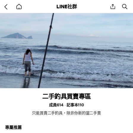
Go
share
se
LINE社群
back
to
home
二手釣具買賣專區
成員614
記事本110
只能買賣二手釣具，除非你新的當二手賣
專屬推薦