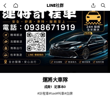
Go
share
se
LINE社群
back
to
home
運將大車隊
成員1
記事本0
#計程車#taxi#叫車#白牌