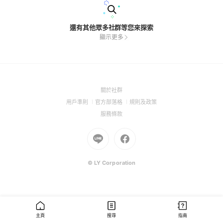
還有其他眾多社群等您來探索
顯示更多
(Open
關於社群
in
(Open
(Open
(Open
用戶準則
官方部落格
規則及政策
a
in
in
in
(Open
服務條款
new
a
a
a
in
window)
new
Go
new
Go
new
a
window)
to
window)
to
window)
new
Line
Facebook
window)
(Open
(Open
© LY Corporation
in
in
a
a
new
new
window)
window)
主頁
搜尋
指南