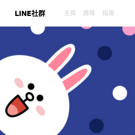
LINE社群
主頁
搜尋
指南