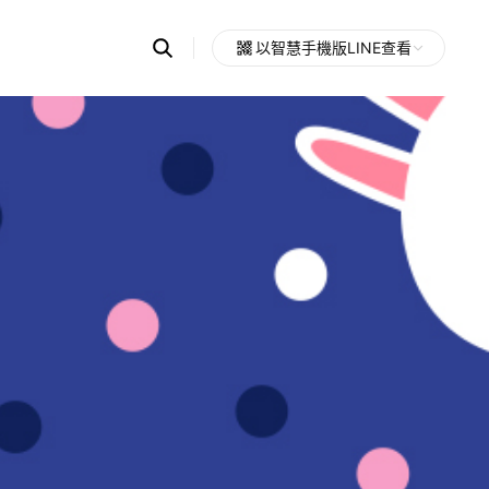
Search
以智慧手機版LINE查看
OpenChats
Open
or
search
messages
area