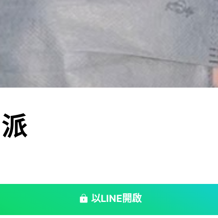
 派
以LINE開啟