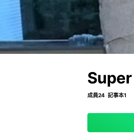
Super
成員24
記事本1