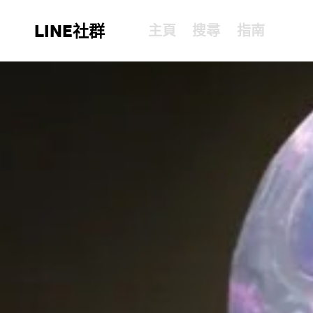
LINE社群
主頁
搜尋
指南