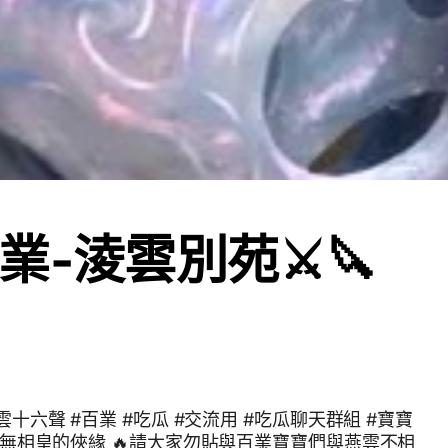
業-淩雲別苑⚔️🔪
燕雲十六聲 #百業 #吃瓜 #交流用 #吃瓜聊天群組 #寶寶
 #無相皇的俠緣 🔥請大家勿貼與百業寶寶們與燕雲不相