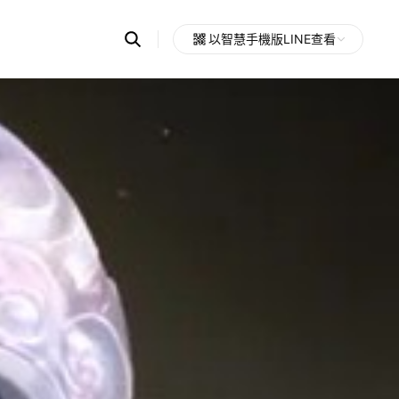
Search
以智慧手機版LINE查看
OpenChats
Open
or
search
messages
area