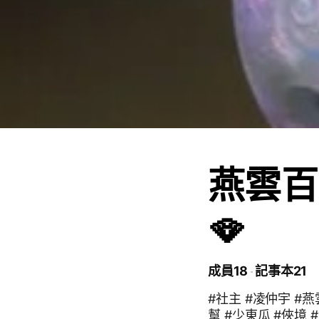
燕雲百
🪭
成員18
記事本21
#社主 #凌仲宇 #
幫 #少東瓜 #俠境