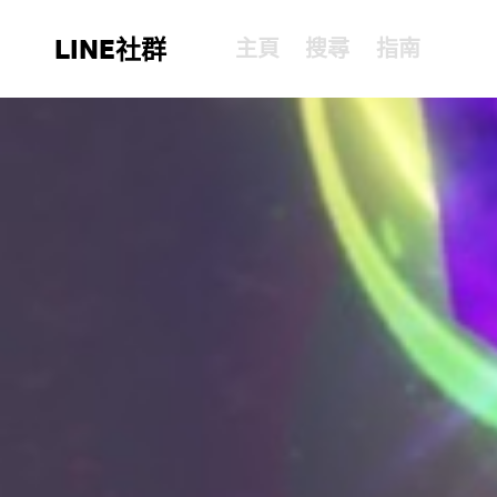
LINE社群
主頁
搜尋
指南