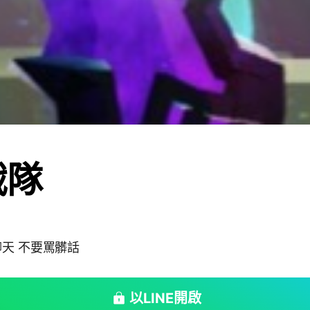
戰隊
聊天 不要罵髒話
以LINE開啟