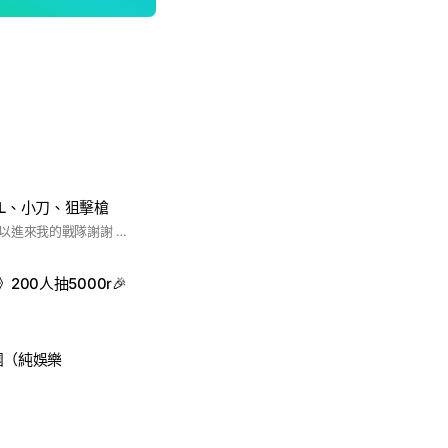
DL、小刀、狙擊槍
嗨，我希望你們都可以進來我的戰隊謝謝 然後我希望我的戰隊可以快點到2000人，謝謝大家
200人抽5000r🎉
團（純娛樂