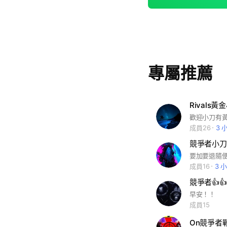
專屬推薦
Rivals黃
歡迎小刀有
成員26
3 
競爭者小刀單
成員16
3 
競爭者👍👍
早安！！
成員15
On競爭者