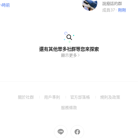
說廢話的群
 小時前
成員37
剛剛
還有其他眾多社群等您來探索
顯示更多
(Open
(Open
(Open
(Open
關於社群
用戶準則
官方部落格
規則及政策
in
in
in
in
(Open
服務條款
a
a
a
a
in
new
new
new
new
a
window)
window)
window)
window)
new
Go
Go
window)
to
to