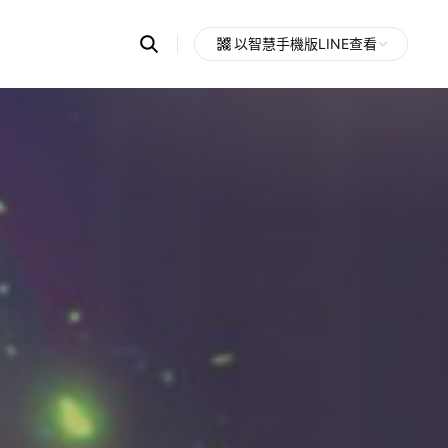
Search
以智慧手機版LINE查看
OpenChats
Open
or
search
messages
area