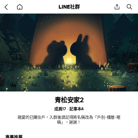
Go
share
se
LINE社群
back
to
home
青松安家2
成員17
記事本4
親愛的已購住戶，入群後請記得將名稱改為「戶別-樓層-暱
稱」，謝謝！
專屬推薦