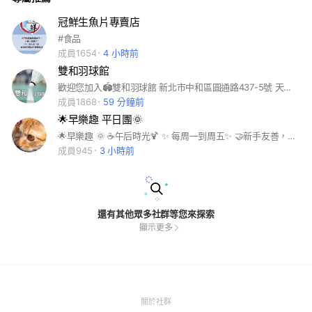
冠鮮生魚片專賣店
#食品
成員1654
4 小時前
雙和羽球館
歡迎您加入🏟雙和羽球館 新北市中和區圓通路437-5號 天天都開團🏸隨時有球打 📝報名零打 請標註日期、星期、時段編號及人數 範例：8/21（六）D+1 也請盡量至各時段聊天室.自行接龍報名 各球隊小群連結請見記事本 📌租場地、報名羽訓班 請加@小秘書洽詢
成員1868
59 分鐘前
🌟早樂趣 平日團🌞
🌟早樂趣 🌞 ☕️午后時光🍹 ✨️ 每周一到周五✨️ 🤝新手友善，歡樂打球🏸 🎈奧創體育土城館 土城區民生街1號 🌞早晨(a)09:00～12:00 $200 ☕️中午(b)12:00～15:00 $200 🍹午后(c)15:00～18:00 $200 🔸️🔷️🔸️場租 🉑️教球 🔺️08：00 - 18：00 450/h
成員945
3 小時前
還有其他眾多社群等您來探索
顯示更多
(Open
關於社群