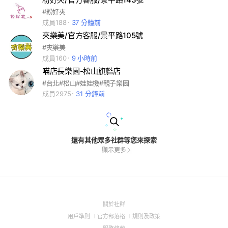
#粉好夾
成員188
37 分鐘前
夾樂美/官方客服/景平路105號
#夾樂美
成員160
9 小時前
喵店長樂園-松山旗艦店
#台北#松山#娃娃機#親子樂園
成員2975
31 分鐘前
還有其他眾多社群等您來探索
顯示更多
(Open
關於社群
in
(Open
(Open
(Open
用戶準則
官方部落格
規則及政策
a
in
in
in