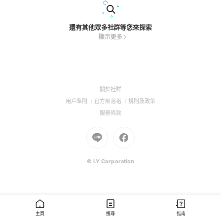
還有其他眾多社群等您來探索
顯示更多
(Open
關於社群
in
(Open
(Open
(Open
用戶準則
官方部落格
規則及政策
a
in
in
in
(Open
服務條款
new
a
a
a
in
window)
new
Go
new
Go
new
a
window)
to
window)
to
window)
new
Line
Facebook
window)
(Open
(Open
© LY Corporation
in
in
a
a
new
new
window)
window)
主頁
搜尋
指南