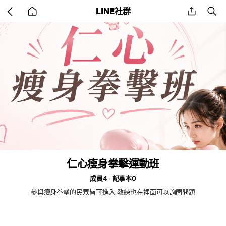
Go
share
se
LINE社群
back
to
home
仁心瘦身拳擊運動班
成員4
記事本0
參與瘦身拳擊的民眾皆可進入 教練也在裡面可以詢問問題