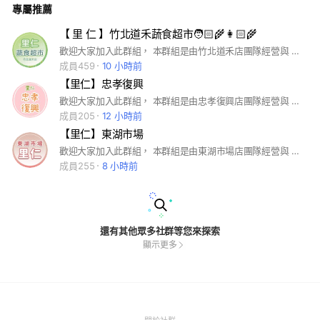
專屬推薦
貨即時公告 7.營業時間即時公告 #里仁 #有機 #光復大地 淨化人
心 #有機蔬果#救海洋 #健康 #安心食品 #有機棉服飾 #經典書籍
#淨塑減碳 #里仁-台北旗艦電話02-87707288
【 里 仁 】竹北道禾蔬食超市🧑🏻‍🌾👩🏻‍🌾
歡迎大家加入此群組， 本群組是由竹北道禾店團隊經營與 服務消費者良性互動的平台。 #里仁 #竹北道禾 #竹北 #蔬食 #超市 #淨塑 #雙潔淨標章 #慈心驗證 #永續食材指南 #永續
成員459
10 小時前
【里仁】忠孝復興
歡迎大家加入此群組， 本群組是由忠孝復興店團隊經營與 服務消費者良性互動的平台。 #里仁 #忠孝復興 #台北 #蔬食超市 #素食 #安心 #有機 #潔淨標章
成員205
12 小時前
【里仁】東湖市場
歡迎大家加入此群組， 本群組是由東湖市場店團隊經營與 服務消費者良性互動的平台。 #里仁 #東湖市場 #台北 #蔬食超市 #素食 #安心 #有機 #潔淨標章
成員255
8 小時前
還有其他眾多社群等您來探索
顯示更多