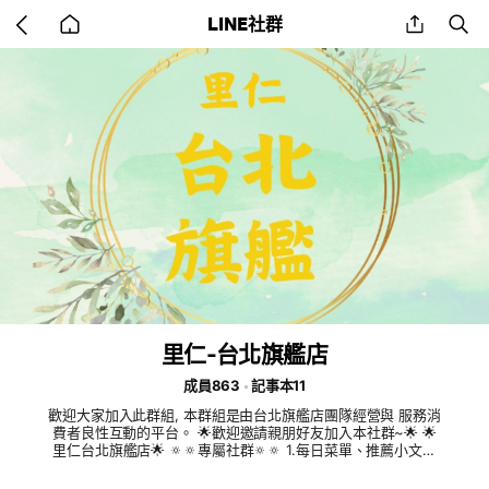
Go
share
se
LINE社群
back
to
home
里仁-台北旗艦店
成員863
記事本11
歡迎大家加入此群組, 本群組是由台北旗艦店團隊經營與 服務消
費者良性互動的平台。 🌟歡迎邀請親朋好友加入本社群~🌟 🌟
里仁台北旗艦店🌟 🔅🔅專屬社群🔅🔅 1.每日菜單、推薦小文章
2.會員各類節慶特惠DM、介紹 （例--愛心捐贈、加價購、快閃
品） 4.店內專屬特價即時更新 5.推薦好物介紹、故事 6.缺貨到