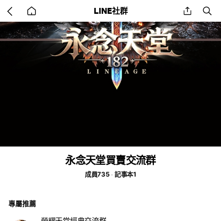
Go
share
se
LINE社群
back
to
home
永念天堂買賣交流群
成員735
記事本1
專屬推薦
榮耀天堂經典交流群