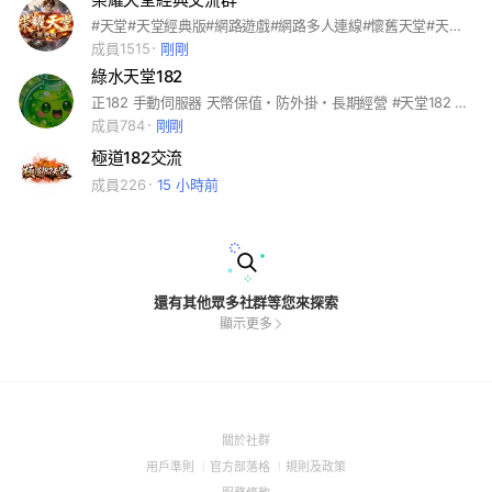
#天堂#天堂經典版#網路遊戲#網路多人連線#懷舊天堂#天堂M
成員1515
剛剛
綠水天堂182
正182 手動伺服器 天幣保值・防外掛・長期經營 #天堂182 #天堂私服 #天堂1.82 #1.82 #182 #仿正服 #天堂長期經營
成員784
剛剛
極道182交流
成員226
15 小時前
還有其他眾多社群等您來探索
顯示更多
(Open
關於社群
in
(Open
(Open
(Open
用戶準則
官方部落格
規則及政策
a
in
in
in