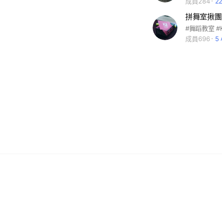
成員284
2
成員696
5