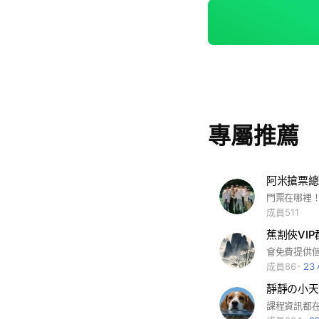
專屬推薦
阿米搶票總
門票在哪裡
成員511
蕉割俠VIP
會免費提供
成員86
23
靜靜の小天
課程資訊都在