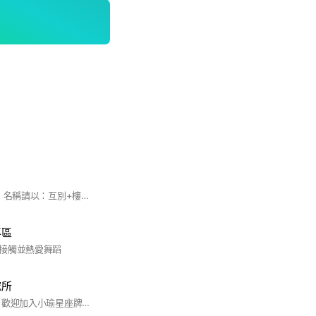
#佳陞禾樂 #已購戶：名稱請以：互別+樓層+暱稱 進入群組後再請填寫表單認證 表單內容請務必提供合約書（姓名請碼掉中間一碼）
專區
接觸並熱愛舞蹈
究所
親愛的牌卡同學們， 歡迎加入小瑜星座牌卡研究所！我們這裡是一個共享、學習並成長的空間。為了讓大家都能在這裡獲得美好的體驗，請大家遵守以下幾項互動規則： 1.牌卡分享：我們鼓勵大家使用小瑜星座的牌卡三部曲（小負、小愛、練愛士）以及微光卡來進行交流和分享。 2.日常抽牌打卡：建議大家每天進行抽牌打卡，這不僅有助於身心健康，還能加深對牌卡的理解和應用。 3.分享規則：我們非常歡迎大家分享任何有關身心靈療癒的資訊。然而，請避免販售產品或討論敏感話題，以保持群組的和諧。 4.聚會活動：本群會不定期舉辦線上與線下聚會，讓大家有更多機會互相學習和交流。希望大家能積極參與，也歡迎大家推動我們的活動。 5.相互尊重：在群內，請大家保持禮貌與互愛的態度，創造一個溫馨、支持與理解的社群環境。 讓我們一起用牌卡探索生命的奧秘，互相陪伴在成長的路上。期待看到大家的分享與互動！ 愛你們的， 小瑜星座老師 🌟💖 #小瑜星座 #星座 #微光卡 #小負卡 #小愛卡 #12星座