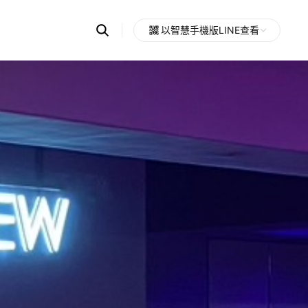
Search
以智慧手機版LINE查看
OpenChats
Open
or
search
messages
area