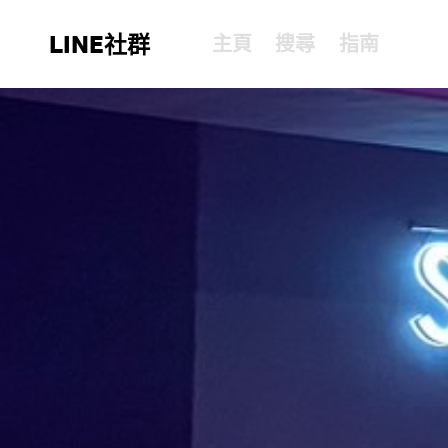
LINE社群
主頁
搜尋
指南