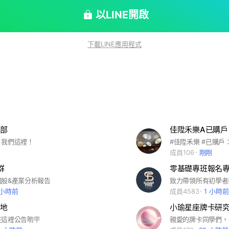
以LINE開啟
下載LINE應用程式
部
佳陞禾樂A已購戶
！我們這裡！
成員106
剛剛
群
零基礎專班報名
個股&產業分析報告
致力帶領所有初學者
 小時前
成員4583
1 小時前
地
小瑜星座牌卡研
這裡公告喲🪧