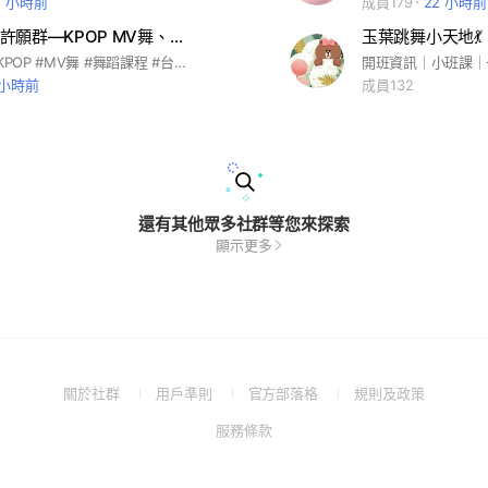
2 小時前
成員179
22 小時前
拼舞室揪團許願群—KPOP MV舞、作品班、基礎舞蹈課程
玉葉跳舞小天地💃
#舞蹈教室 #KPOP #MV舞 #舞蹈課程 #台北 #西門
開班資訊｜小班課｜
 小時前
成員132
還有其他眾多社群等您來探索
顯示更多
(Open
(Open
(Open
(Open
關於社群
用戶準則
官方部落格
規則及政策
in
in
in
in
(Open
服務條款
a
a
a
a
in
new
new
new
new
a
window)
window)
window)
window)