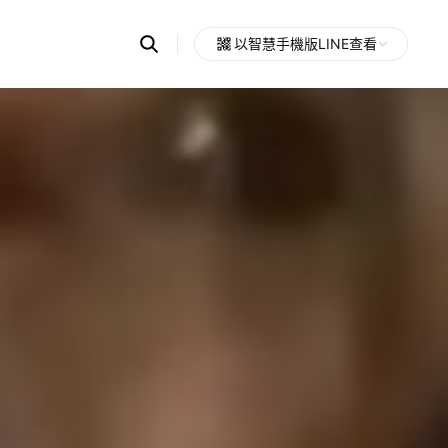
Search
以智慧手機版LINE查看
OpenChats
Open
or
search
messages
area