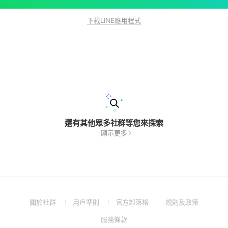
下載LINE應用程式
還有其他眾多社群等您來探索
顯示更多
(Open
(Open
(Open
(Open
關於社群
用戶準則
官方部落格
規則及政策
in
in
in
in
(Open
服務條款
a
a
a
a