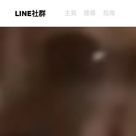
LINE社群
主頁
搜尋
指南