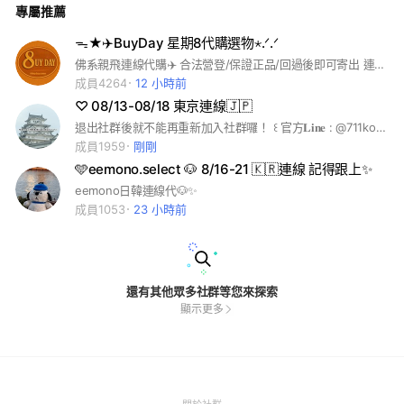
專屬推薦
量.ᐟ‪‪.ᐟ ( 塔羅抽牌僅供參考唷，還是要以自身的狀況及能量為主.
ᐟ‪‪.ᐟ) 當選也會有隨時隨地的美食、好物分享 ◡̎ 我很nice、也很
好許願，喜歡跟大家分享一切✎ ̼ 我會帶給你們很多很多的正能
ᯓ★✈️BuyDay 星期8代購選物⋆.ᐟ.ᐟ
量𖤐ˊ˗
佛系親飛連線代購✈️ 合法營登/保證正品/回過後即可寄出 連線期間限定請跟好呀.ᐟ.ᐟ 歡迎跟著我們一起逛街找寶物🪄 （平時群組不吵不狂發商品訊息） 新進群的大家可以至相片、記事本逛逛 未來去哪裡代購會在群組跟大家說🛫 平時有什麼好物分享/團購優惠 也都會在這分享૮ ♡ﻌ♡ა
成員4264
12 小時前
♡ 08/13-08/18 東京連線🇯🇵
退出社群後就不能再重新加入社群囉！ ꒰ 官方𝐋𝐢𝐧𝐞 : @711kofai ꒱
成員1959
剛剛
🩵eemono.select 🐶 8/16-21 🇰🇷連線 記得跟上✨
eemono日韓連線代🐶✨
成員1053
23 小時前
還有其他眾多社群等您來探索
顯示更多