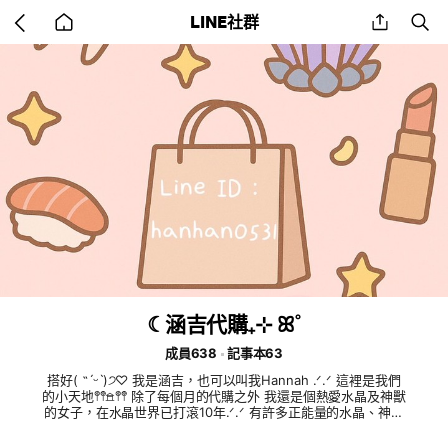
Go
share
se
LINE社群
back
to
home
☾涵吉代購₊⊹ ꕤ˚
成員638
記事本63
搭好( ˶ˊᵕˋ)੭♡ 我是涵吉，也可以叫我Hannah .ᐟ‪‪.ᐟ 這裡是我們
的小天地𖤣𖤥𖠿𖤣𖤥 除了每個月的代購之外 我還是個熱愛水晶及神獸
的女子，在水晶世界已打滾10年.ᐟ‪‪.ᐟ 有許多正能量的水晶、神獸
等待你們的邀請唷.ᐟ‪‪.ᐟ 目前也正在學習塔羅牌，我平日的每天早
上會為你們抽一張今日能量牌，讓你們每天一早就能獲得正能