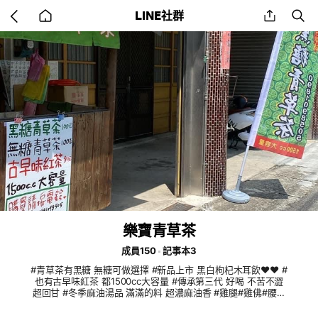
Go
share
se
LINE社群
back
to
home
樂寶青草茶
成員150
記事本3
#青草茶有黑糖 無糖可做選擇 #新品上市 黑白枸杞木耳飲♥️♥️ #
也有古早味紅茶 都1500cc大容量 #傳承第三代 好喝 不苦不澀
超回甘 #冬季麻油湯品 滿滿的料 超濃麻油香 #雞腿#雞佛#腰子
#菇菇#豬心 #如需半酒 全酒 可另外客製化