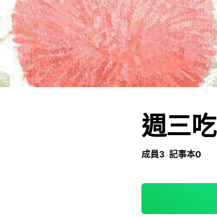
週三吃
成員3
記事本0