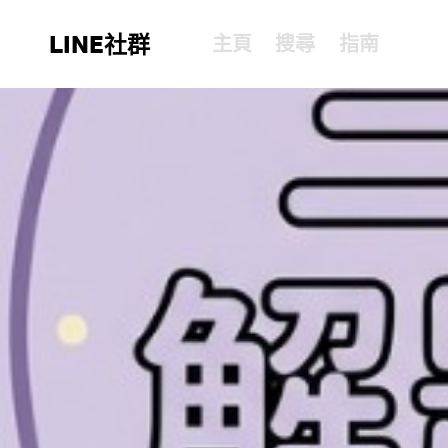
LINE社群
主頁
搜尋
指南