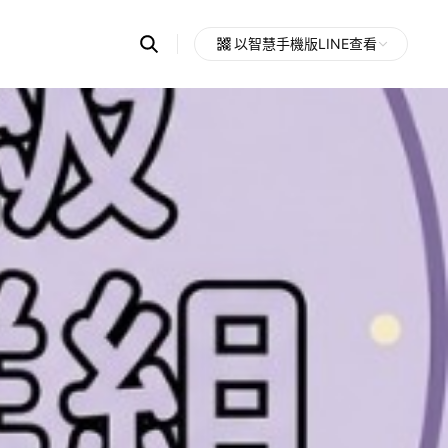
Search
以智慧手機版LINE查看
OpenChats
Open
or
search
messages
area