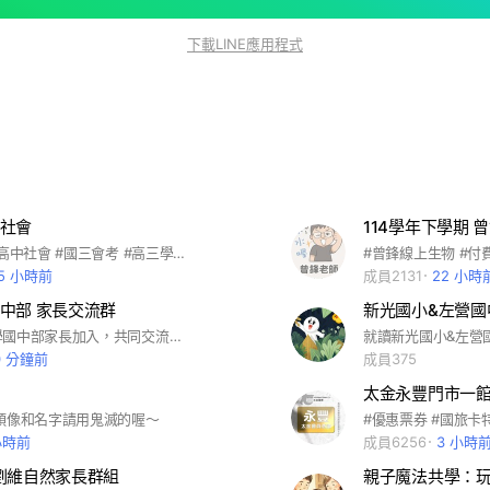
下載LINE應用程式
社會
#國中社會 #高中社會 #國三會考 #高三學測 #歷史 #地理 #公民
#曾鋒線上生物 #付
15 小時前
成員2131
22 小時
中部 家長交流群
新光國小&左營國
歡迎復華中學國中部家長加入，共同交流討論校園訊息、課後補習、家庭教育等話題，請大家保持理性溝通，謝謝。 #復華中學
就讀新光國小&左營
0 分鐘前
成員375
太金永豐門市一
頭像和名字請用鬼滅的喔～
小時前
成員6256
3 小時
劉維自然家長群組