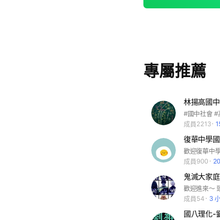
專屬推薦
林揚高國中
成員2213
復華中學國
成員900
2
鬼滅大家庭
歡迎進來～ 
成員54
3 
國八理化-