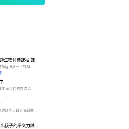
114學年下學期 曾鋒生物付費課程 課程通知與解題群
費課程 #國一下社群
前
中
國中家長們的交流區
館
#優惠票券 #國旅卡特約商店 #餐券 #旅遊 #全台美食 #王品系列 #萬豪酒店 #饗食天堂 #海港系列 #吃喝玩樂 #住宿券 #各大樂園 #飯店 #連鎖餐飲 #家樂福禮券 #7-11商品卡 #離島旅遊 #國內旅遊 #機票 #船票 #小琉球 #團媽合作 #親子同樂 #電子券 #實體通路 #代訂房 #船票 #自由行 #客製化旅遊 #簽證 #KOL合作 #多元支付 #全球網卡 #即買即用 #團購 #公司行號 #職工福委 #員工聚餐 #自助餐 #福利
前
親子魔法共學：玩出孩子的語文力與表達力