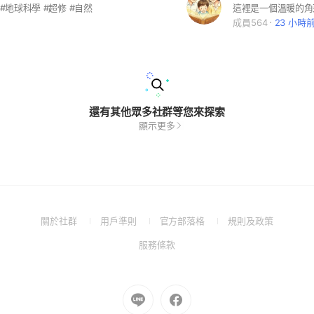
 #地球科學 #超修 #自然
成員564
23 小時
還有其他眾多社群等您來探索
顯示更多
(Open
(Open
(Open
(Open
關於社群
用戶準則
官方部落格
規則及政策
in
in
in
in
(Open
服務條款
a
a
a
a
in
new
new
new
new
a
window)
window)
window)
window)
new
Go
Go
window)
to
to