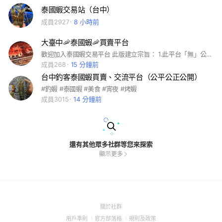
泰國蝦交易站（台中）
成員2927
8 小時前
大臺中🦐泰國蝦🦐買賣平台
歡迎加入泰國蝦交易平台 此版建立宗旨： 1.此平台「無」公定價 2.公平交易買家與賣家自行溝通 ⚠️釣客須知： 1.斤數不要偷斤減兩！ （儘量已拍照錄影為證） 2.貼文在蝦就在，售出後一律回收貼文 3.一律🈲️店家 ⚠️買家須知： 1.切勿惡意棄單 （一律法律途徑追究） ——————複製⬇️貼文———— 🍭🍭賣賣賣🍭🍭 🦐蝦種： 🦐賣家: 🦐斤數: 🦐價位: 🦐地點: 🦐時間: 🦐電話: ⚠備註: 代烤🔥每斤+50 去蝦囊✂️每斤+50 ⚠️ 自取佳 附近不遠可幫送。 地區太遠視距離補貼油資👍
成員268
15 分鐘前
台中釣客泰國蝦買賣、交流平台（公平公正公開）
#釣蝦 #泰國蝦 #美食 #宵夜 #烤蝦
成員3015
14 分鐘前
還有其他眾多社群等您來探索
顯示更多
(Open
關於社群
in
(Open
(Open
(Open
用戶準則
官方部落格
規則及政策