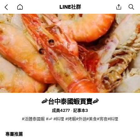
Go
share
se
LINE社群
back
to
home
🦐台中泰國蝦買賣🦐
成員4277
記事本3
#活體泰國蝦 #🦐 #料理 #烤蝦#外送#美食#宵夜#料理
專屬推薦