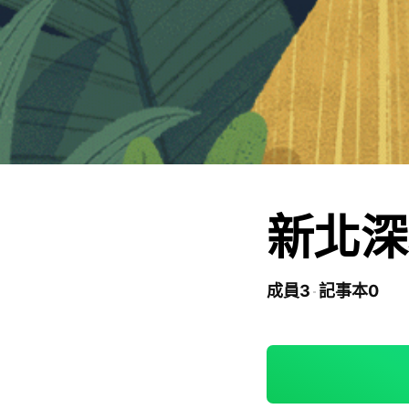
新北深
成員3
記事本0