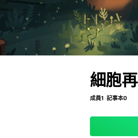
細胞再
成員1
記事本0