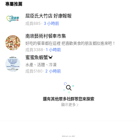
專屬推薦
屈臣氏大竹店 好康報報
成員885
3 小時前
南崁藝術村餐車市集
好吃的餐車都在這裡 把喜歡美食的朋友都拉進來吧！
成員3388
1 小時前
蜜蜜魚蝦蟹🦀️
水產、活體、冷凍
成員5180
2 小時前
還有其他眾多社群等您來探索
顯示更多