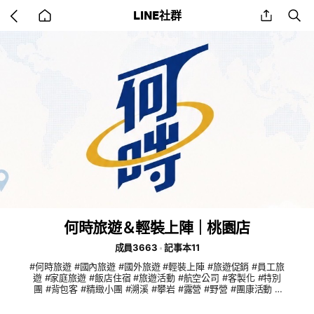
Go
share
se
LINE社群
back
to
home
何時旅遊＆輕裝上陣｜桃園店
成員3663
記事本11
#何時旅遊 #國內旅遊 #國外旅遊 #輕裝上陣 #旅遊促銷 #員工旅
遊 #家庭旅遊 #飯店住宿 #旅遊活動 #航空公司 #客製化 #特別
團 #背包客 #精緻小團 #溯溪 #攀岩 #露營 #野營 #團康活動 #
烤肉 #團康活動 #晚宴 #會議 #包團 #包車 #遊覽車 #九人座 #
深度旅遊 #SUP #桃園上車