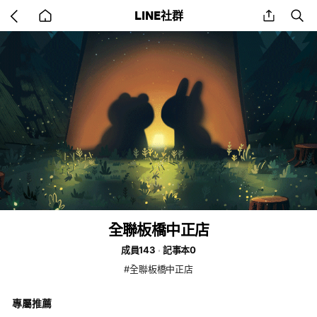
Go
share
se
LINE社群
back
to
home
全聯板橋中正店
成員143
記事本0
#全聯板橋中正店
專屬推薦