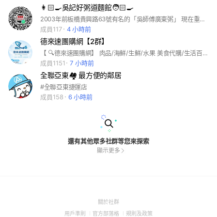
👩🏻‍🍳吳記好粥道麵館🧑🏻‍🍳
2003年前板橋貴興路63號有名的「吳師傅廣東粥」 現在重新開幕了～🎉 #粥#麵#水餃#火鍋：可以在這社群 #LINE點餐！後取貨！超級方便📢
成員117
4 小時前
德來速團購網【2群】
【 🔍德來速團購網】 肉品/海鮮/生鮮/水果 美食代購/生活百貨 #美食團購 #蔬果配送
成員1151
7 小時前
全聯亞東🏘 最方便的鄰居
#全聯亞東捷運店
成員158
6 小時前
還有其他眾多社群等您來探索
顯示更多
(Open
關於社群
in
(Open
(Open
(Open
用戶準則
官方部落格
規則及政策