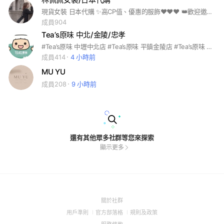
現貨女裝 日本代購 ✨高CP值、優惠的服飾❤️❤️❤️ 👑歡迎邀請好友加入❤️❤️❤️
成員904
Tea’s原味 中北/金陵/忠孝
#Tea’s原味 中壢中北店 #Tea’s原味 平鎮金陵店 #Tea’s原味 內壢忠孝店 #線上預約訂購自取 #線上訂購外送服務 #本群設有垃圾訊息過濾系統
成員414
4 小時前
MU YU
成員208
9 小時前
還有其他眾多社群等您來探索
顯示更多
(Open
關於社群
in
(Open
(Open
(Open
用戶準則
官方部落格
規則及政策
a
in
in
in