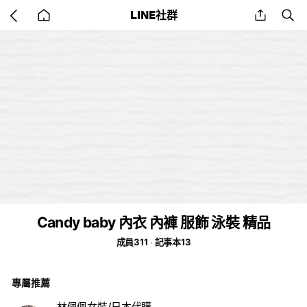
Go
share
se
LINE社群
back
to
home
Candy baby 內衣 內褲 服飾 泳裝 精品
成員311
記事本13
專屬推薦
林佩佩女裝/日本代購