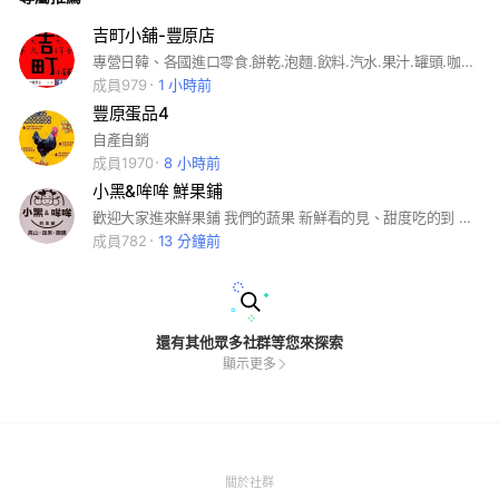
吉町小舖-豐原店
專營日韓、各國進口零食.餅乾.泡麵.飲料.汽水.果汁.罐頭.咖啡.巧克力.蜜餞.果乾.海苔
成員979
1 小時前
豐原蛋品4
自產自銷
成員1970
8 小時前
小黑&哞哞 鮮果鋪
歡迎大家進來鮮果鋪 我們的蔬果 新鮮看的見、甜度吃的到 給大家新鮮有品質是我們的初心
成員782
13 分鐘前
還有其他眾多社群等您來探索
顯示更多
(Open
關於社群