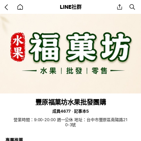
Go
share
se
LINE社群
back
to
home
豐原福菓坊水果批發團購
成員4677
記事本5
營業時間：9:00-20:00 週一公休 地址：台中市豐原區南陽路21
0-3號
專屬推薦