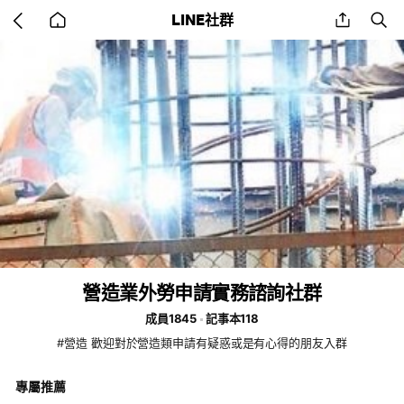
Go
share
se
LINE社群
back
to
home
營造業外勞申請實務諮詢社群
成員1845
記事本118
#營造 歡迎對於營造類申請有疑惑或是有心得的朋友入群
專屬推薦