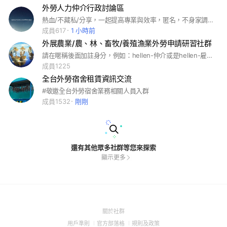
外勞人力仲介行政討論區
熱血/不藏私/分享，一起提高專業與效率，匿名，不身家調查#外勞#人力#仲介#移工
成員617
1 小時前
外展農業/農、林、畜牧/養殖漁業外勞申請研習社群
請在暱稱後面加註身分，例如：hellen-仲介或是hellen-雇主。 外勞仲介業已經進入學習萬花筒的境界，這個社群是農業&畜牧業外勞申請研習的專屬社群社群，以後別迷路跑錯群提問喔！
成員1225
全台外勞宿舍租賃資訊交流
#敬邀全台外勞宿舍業務相關人員入群
成員1532
剛剛
還有其他眾多社群等您來探索
顯示更多
(Open
關於社群
in
(Open
(Open
(Open
用戶準則
官方部落格
規則及政策