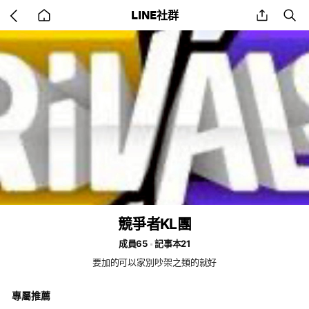
Go
share
se
LINE社群
back
to
home
競爭者KL團
成員65
記事本21
要加的可以家別吵架之類的就好
專屬推薦