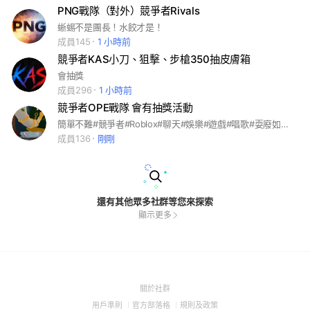
PNG戰隊（對外）競爭者Rivals
蜥蜴不是團長！水餃才是！
成員145
1 小時前
競爭者KAS小刀、狙擊、步槍350抽皮膚箱
會抽獎
成員296
1 小時前
競爭者OPE戰隊 會有抽獎活動
簡單不難#競爭者#Roblox#聊天#娛樂#遊戲#唱歌#耍廢如果你認為想玩時，卻沒人，來這裡就對了
成員136
剛剛
還有其他眾多社群等您來探索
顯示更多
(Open
關於社群
in
(Open
(Open
(Open
用戶準則
官方部落格
規則及政策