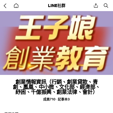
Go
share
se
LINE社群
back
to
home
創業情報資訊（行銷、創業貸款、青
創、鳳凰、中小微、文化部、經濟部、
紓困、千億振興、創業法律、會計）
成員710
記事本3