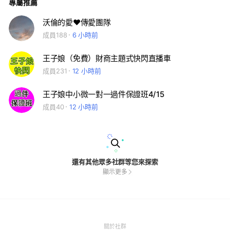
專屬推薦
沃倫的愛❤️傳愛團隊
成員188
6 小時前
王子娘（免費）財商主題式快閃直播車
成員231
12 小時前
王子娘中小微一對一過件保證班4/15
成員40
12 小時前
還有其他眾多社群等您來探索
顯示更多
(Open
關於社群