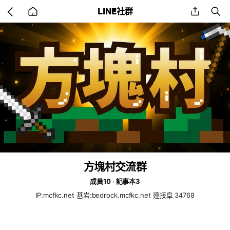
Go
share
se
LINE社群
back
to
home
方塊村交流群
成員10
記事本3
IP:mcfkc.net 基岩:bedrock.mcfkc.net 連接阜 34768