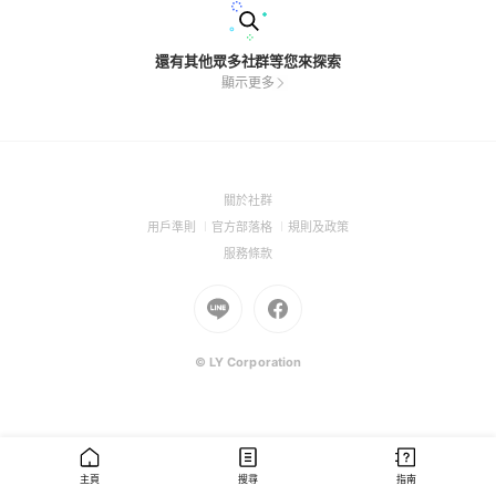
還有其他眾多社群等您來探索
顯示更多
(Open
關於社群
in
(Open
(Open
(Open
用戶準則
官方部落格
規則及政策
a
in
in
in
(Open
服務條款
new
a
a
a
in
window)
new
Go
new
Go
new
a
window)
to
window)
to
window)
new
Line
Facebook
window)
(Open
(Open
© LY Corporation
in
in
a
a
new
new
window)
window)
主頁
搜尋
指南