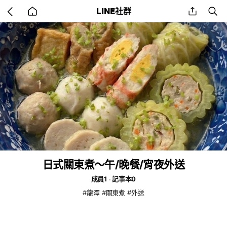
Go
share
se
LINE社群
back
to
home
日式關東煮～午/晚餐/宵夜外送
成員1
記事本0
#龍潭 #關東煮 #外送