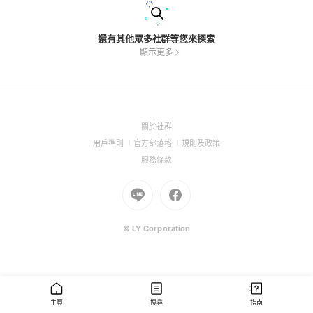
還有其他眾多社群等您來探索
顯示更多
(Open
關於社群
in
(Open
(Open
(Open
用戶準則
官方部落格
規則及政策
a
in
in
in
(Open
服務條款
new
a
a
a
in
window)
new
Go
new
Go
new
a
window)
to
window)
to
window)
new
Line
Facebook
window)
(Open
(Open
© LY Corporation
in
in
a
a
new
new
window)
window)
主頁
搜尋
指南