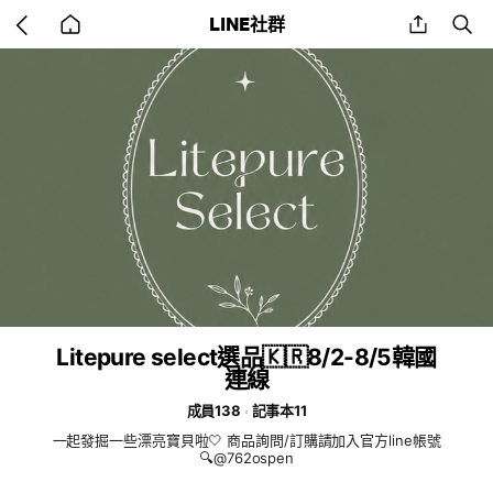
Go
share
se
LINE社群
back
to
home
Litepure select選品🇰🇷8/2-8/5韓國
連線
成員138
記事本11
一起發掘一些漂亮寶貝啦🤍 商品詢問/訂購請加入官方line帳號
🔍@762ospen