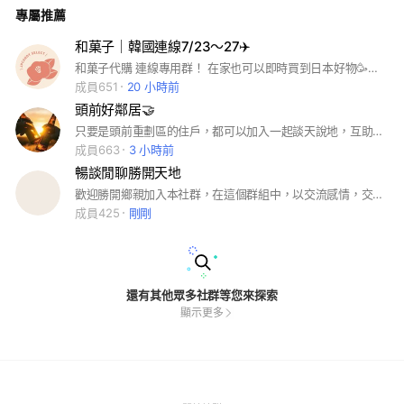
專屬推薦
和菓子｜韓國連線7/23～27✈️
和菓子代購 連線專用群！ 在家也可以即時買到日本好物🥳✈️🇯🇵 跟著我們一起每月連線買買吧(˶˃ᆺ˂˶)♡ 商品皆100%日本直送空運回台💯 和菓子讓你買得開心～用得安心～✨ #日本代購 #日本伴手禮 #日本零食 #日本藥妝 #日本雜貨 #三麗鷗 #東京迪士尼
成員651
20 小時前
頭前好鄰居🤝
只要是頭前重劃區的住戶，都可以加入一起談天說地，互助、分享
成員663
3 小時前
暢談閒聊勝開天地
歡迎勝開鄉親加入本社群，在這個群組中，以交流感情，交換資訊，閒話家常為目的，嚴禁「政治」與「宗教」議題，除此之外，什麼都可以聊。 如果討論社區重要大事，請盡量到「勝開大地住戶園地」討論。 #勝開大地 #閒聊#暢談#美食#打哈哈
成員425
剛剛
還有其他眾多社群等您來探索
顯示更多