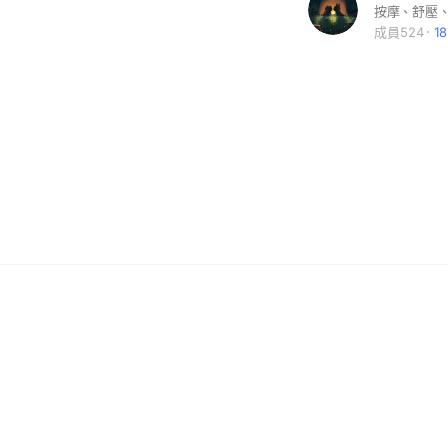
按摩、舒壓
成員524
1