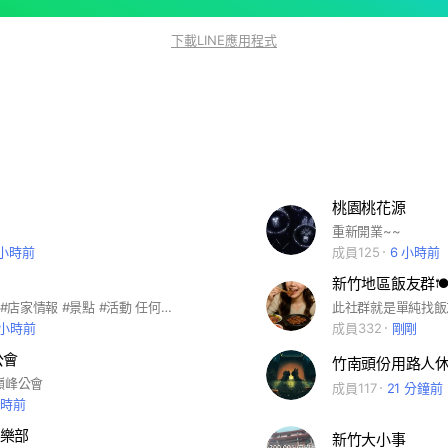
下載LINE應用程式
桃園桃花源
重新開業~~
 小時前
成員125
6 小時前
新竹地區飯友群🍽
#美食 #娛樂 #店家情報 #景點 #活動 任何內容都可以發佈 歡迎大家加入聊天 #竹北市#竹東鎮#新埔鎮#關西鎮#新豐鄉 #峨眉鄉#寶山鄉#五峰鄉#橫山鄉#北埔鄉 #尖石鄉#芎林鄉#湖口鄉
 小時前
成員332
剛剛
公會
竹南頭份用路人
巔峰公會
成員117
21 分鐘前
小時前
樂部
新竹大小事