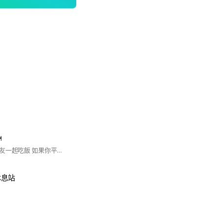
️
此社群就是單純找飯友一起吃飯 如果你平常想吃什麼美食但是又不知道要找誰，那就來這裡，有很多愛吃美食的飯友陪你😍 不排斥男性但是務必尊重女性 嚴禁騷擾情事以及講一些會讓人不舒服的話語 如果讓成員感受不舒服就會請離喔🙏 #竹北人 #新竹人 #新竹地區 #飯友
休息站