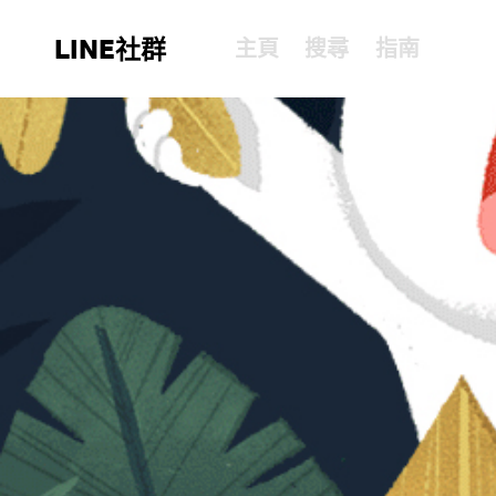
LINE社群
主頁
搜尋
指南