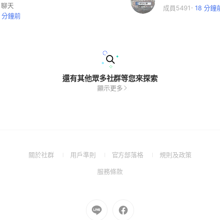
、聊天
成員5491
18 分鐘
8 分鐘前
還有其他眾多社群等您來探索
顯示更多
(Open
(Open
(Open
(Open
關於社群
用戶準則
官方部落格
規則及政策
in
in
in
in
(Open
服務條款
a
a
a
a
in
new
new
new
new
a
window)
window)
window)
window)
new
Go
Go
window)
to
to