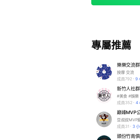
專屬推薦
樂樂交流群
按摩 交流
成員792
9
新竹人社群
成員352
4
巔峰MVP
豆叔叔MVP
成員31
3 
頭份竹南俱