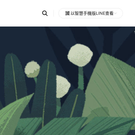
Search
以智慧手機版LINE查看
OpenChats
Open
or
search
messages
area