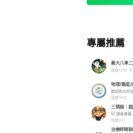
專屬推薦
義大八車二
成員1291
7
物理/職能
成員1412
三矯貓｜臨
成員221
治療師瞎聊