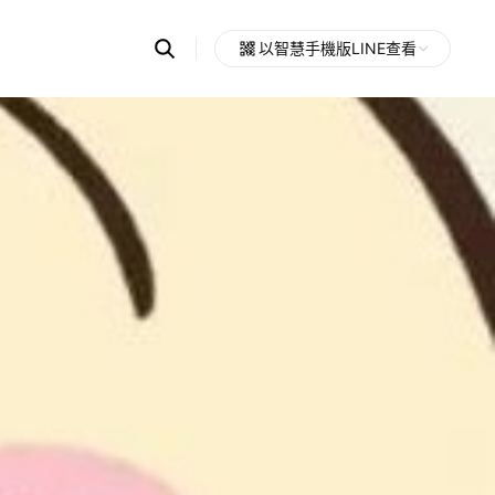
Search
以智慧手機版LINE查看
OpenChats
Open
or
search
messages
area