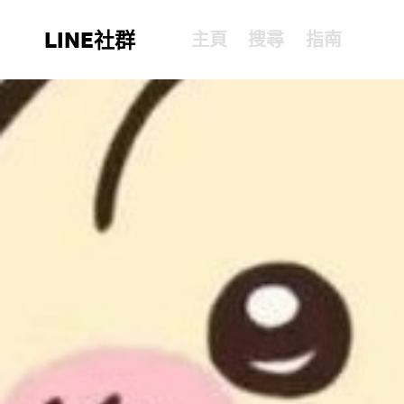
LINE社群
主頁
搜尋
指南