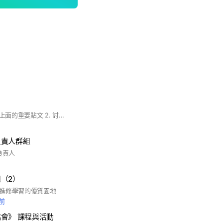
1. 入群請看記事本最上面的重要貼文 2. 討論學業上遇到的問題 3. 避免課業問題以外的閒聊
負責人群組
負責人
（2）
進修學習的優質園地
鐘前
會》 課程與活動