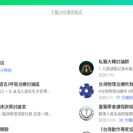
下載LINE應用程式
私醫大轉討論群
店
 小時前
成員1150
/語言/呼吸治療討論區
台灣物理治療所
歡迎各位的加入～👏 🔺加入請在名字前標記是哪個系的（P/O/S/R)T- 名字，Ex: PT-🐰 🌟🌟 為了打造好的讀書互助社群，請先到記事本的「重要貼文」的部分，詳讀規範，謝謝配合。 如何準備考試的方法與心得也可參考記事本🤍 盡量以詢問國考題目為主呦😊 #國考題討論#互助#物理治療#職能治療#語言治療#讀書討論#物理治療師#職涯討論#職缺討論#診所職缺#醫院職缺
#台灣物理治療所 #
成員372
57 分鐘前
床決策討論室
臺醫學會課程群組
🐱 讀者專屬・臨床推理深度社群 這是一間專為《三矯貓治療師》系列電子書讀者建立的「實戰研究室」。如果你厭倦了死背教科書，想掌握真正的臨床邏輯與解剖推理，這裡就是你的後援會。 📍 在這裡，我們只談硬核： 1.臨床互助：遇上卡關的個案？丟出來，我們集思廣益，把推理走完。 2.知識加碼：提供比 IG/Threads 更深一層的解剖細節與思維補充。 3.新書共創：第一手試閱、章節投票，決定下一本新書的誕生路徑。 4.共好分潤：讀者專屬 40% 聯盟行銷資源，讓你的專業知識轉化為收益。 ⚠️ 入群須知：僅限已購買電子書的專業人士加入。申請請填寫「購書Email」。
醫事人員及長照服務
成員3266
38 分
瞎聊
《台灣動作專家協