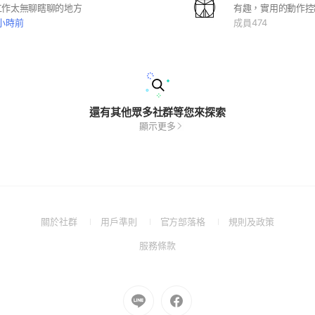
工作太無聊瞎聊的地方
 小時前
成員474
還有其他眾多社群等您來探索
顯示更多
(Open
(Open
(Open
(Open
關於社群
用戶準則
官方部落格
規則及政策
in
in
in
in
(Open
服務條款
a
a
a
a
in
new
new
new
new
a
window)
window)
window)
window)
new
Go
Go
window)
to
to