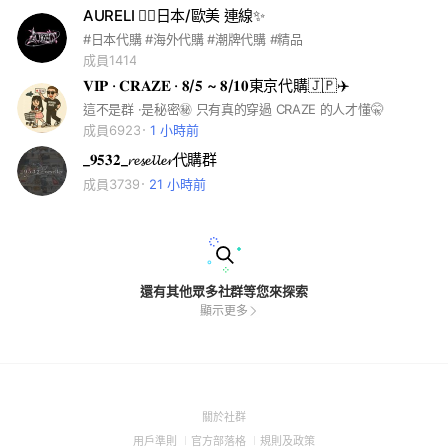
AURELI ❤️‍🔥日本/歐美 連線✨
#日本代購 #海外代購 #潮牌代購 #精品
成員1414
𝐕𝐈𝐏 · 𝐂𝐑𝐀𝐙𝐄 · 𝟖/𝟓 ~ 𝟖/𝟏𝟎東京代購🇯🇵✈️
這不是群 ·是秘密㊙️ 只有真的穿過 CRAZE 的人才懂🤫
成員6923
1 小時前
_𝟗𝟓𝟑𝟐_𝓻𝓮𝓼𝓮𝓵𝓵𝓮𝓻代購群
成員3739
21 小時前
還有其他眾多社群等您來探索
顯示更多
(Open
關於社群
in
(Open
(Open
(Open
用戶準則
官方部落格
規則及政策