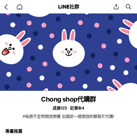
Go
share
se
LINE社群
back
to
home
Chong shop代購群
成員125
記事本4
#每週不定時開放預購 出國前一週開放許願幫忙代購!
專屬推薦