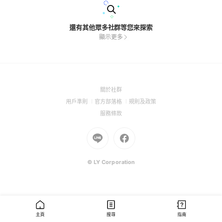
還有其他眾多社群等您來探索
顯示更多
(Open
關於社群
in
(Open
(Open
(Open
用戶準則
官方部落格
規則及政策
a
in
in
in
(Open
服務條款
new
a
a
a
in
window)
new
Go
new
Go
new
a
window)
to
window)
to
window)
new
Line
Facebook
window)
(Open
(Open
© LY Corporation
in
in
a
a
new
new
window)
window)
主頁
搜尋
指南