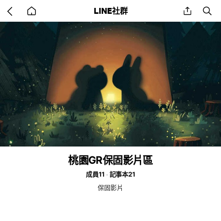
Go
share
se
LINE社群
back
to
home
桃園GR保固影片區
成員11
記事本21
保固影片