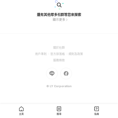
還有其他眾多社群等您來探索
顯示更多
(Open
關於社群
in
(Open
(Open
(Open
用戶準則
官方部落格
規則及政策
a
in
in
in
(Open
服務條款
new
a
a
a
in
window)
new
Go
new
Go
new
a
window)
to
window)
to
window)
new
Line
Facebook
window)
(Open
(Open
© LY Corporation
in
in
a
a
new
new
window)
window)
主頁
搜尋
指南