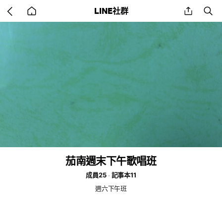
Go
share
se
LINE社群
back
to
home
茄南週末下午歌唱班
成員25
記事本11
週六下午班